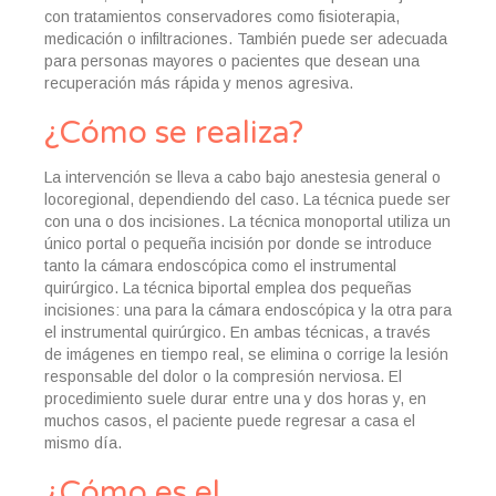
con tratamientos conservadores como fisioterapia,
Estabilización dinámica lumbar
medicación o infiltraciones. También puede ser adecuada
para personas mayores o pacientes que desean una
recuperación más rápida y menos agresiva.
Infiltración o Bloqueo facetario
¿Cómo se realiza?
Prótesis de disco cervical
Prótesis de disco lumbar
La intervención se lleva a cabo bajo anestesia general o
locoregional, dependiendo del caso. La técnica puede ser
Rizolisis o radiofrecuencia vertebral
con una o dos incisiones. La técnica monoportal utiliza un
único portal o pequeña incisión por donde se introduce
Técnicas de cementación vertebral. Vertebroplastia y cifoplasia
tanto la cámara endoscópica como el instrumental
quirúrgico. La técnica biportal emplea dos pequeñas
incisiones: una para la cámara endoscópica y la otra para
Tratamiento de los Tumores de la columna
el instrumental quirúrgico. En ambas técnicas, a través
de imágenes en tiempo real, se elimina o corrige la lesión
responsable del dolor o la compresión nerviosa. El
procedimiento suele durar entre una y dos horas y, en
muchos casos, el paciente puede regresar a casa el
mismo día.
¿Cómo es el