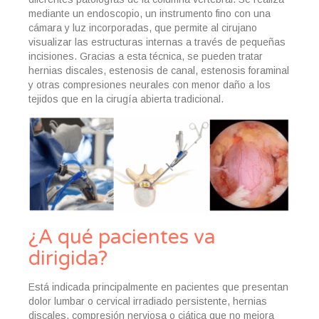
Cirugía de la espondilolistesis y espondilólisis
mediante un endoscopio, un instrumento fino con una
cámara y luz incorporadas, que permite al cirujano
Cirugía de la deformidad del adulto
visualizar las estructuras internas a través de pequeñas
incisiones. Gracias a esta técnica, se pueden tratar
Cirugía de la cifosis
hernias discales, estenosis de canal, estenosis foraminal
y otras compresiones neurales con menor daño a los
Cirugía de la hernia discal cervical
tejidos que en la cirugía abierta tradicional.
Tratamiento de la hernia discal lumbar: Discectomía simple y
microdiscectomía
Cirugía de las fracturas cervicales
Cirugía de las fracturas toracolumbares
Cirugía del canal estrecho cervical y la mielopatía cervical
¿A qué pacientes va
dirigida?
Cirugía de la escoliosis
Cirugía del canal estrecho lumbar
Está indicada principalmente en pacientes que presentan
dolor lumbar o cervical irradiado persistente, hernias
Cirugía Mínimamente Invasiva de Columna (MISS)
discales, compresión nerviosa o ciática que no mejora