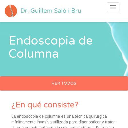
Toggle
navigati
Endoscopia de
Columna
VER TODOS
Endoscopia de Columna
¿En qué consiste?
Artrodesis Cervical
La endoscopia de columna es una técnica quirúrgica
Artrodesis lumbar
mínimamente invasiva utilizada para diagnosticar y tratar
diferentes patologías de la columna vertebral. Se realiza