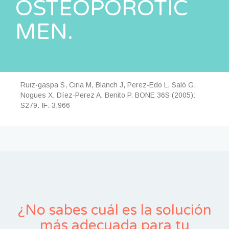
OSTEOPOROTIC
MEN.
Ruiz-gaspa S, Ciria M, Blanch J, Perez-Edo L, Saló G,
Nogues X, Díez-Perez A, Benito P. BONE 36S (2005):
S279. IF: 3,966
¿No sabes cuál es la solución
más adecuada para tu